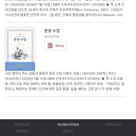
선 | 24,000원 2026년 7월 14일 | ISBN 978-89-8222-839-1 (03540) ▣ 책 소개 근
대건축을 선도한 20세기 최고의 건축가 르코르뷔지에(Le Corbusier, 1887∼1965)가
1928년에 발표한 선언적 저서 《집-궁전: 건축의 통일성을 찾아서(Une Maison―Un
Palais: À la recherche d'une unité architecturale)》가 국내 최초로 완역 출간되
었다. 번역을 맡은 이관석 경희대학교 건축학과 교수는 저서 《르코르뷔지에 건축의 자연
광과 지속가능성》 등으로 대한민국학술원 우수학술도서에 세 차례 선정되는 등 다양한
문장 수업
저술 활동의 공로를 인정받아 대한건축학회 특별상을 수상한, 국내 르코르뷔지에 연구의
2026-07-02
대표적 학자다. 르코르뷔지에가 이 책을 쓴 배경에는 1927년 제네바 국제연맹 청사 국제
More
공모전이 있다. 건축 예술의 쇄신을 보여준 르코르뷔지에의 계획안은 377개 응모작 중 1
등으로 추천되지만, 그와 대립각을 세우고 있던 보수 아카데미의 조직적 음모에 밀려 공동
당선작으로 격하된다. 르코르뷔지에는 강연 형식을 빌린 이 책을 통해 국제적 논쟁이 된
야합의 경위를 낱낱이 밝히고, 자신의 작업에 담긴 건축적 의미와 가치를 당당히 증명한
다. 흑백 사진과 건축 도면, 스케치와 드로잉, 신문 기사와 청원서 등을 함께 수록한 이 책
은 르코르뷔지에의 건축적 사유와 실천이 담긴 중요한 자료집이기도 하다. ▣ 출판사 리
고전 명작이 주는 감동과 울림의 문장 수업 이병수 지음 | 140*200 240쪽 | 무선 |
뷰 근대건축을 선도한 르코르뷔지에의 감춰진 명저, 국내 최초 완역 보수 아카데미의 음모
18,000원 | 2026년 7월 10일 ISBN 978-89-8222-830-8 (03800) ▣ 책 소개 오셀
에 맞선 르코르뷔지에의 가장 뜨거운 변론 ◼ 건축 기득권의 허영을 깨부순 선언, “집은 궁
로, 안티고네, 마담 보바리, 죄와 벌, 동물농장, 신곡, 도리언 그레이의 초상… “의심하고, 질
전이고, 궁전은 집이다” 이 책의 제목 ‘집-궁전’을 처음 접하면 누구나 고개를 갸웃하게 된
투하고, 욕망하는 존재인 인간에 대한 깊은 통찰” 삶을 채우는 고전 읽기 두 번째 수업! 지
다. 평범한 개인이 몸을 누이는 소박한 공간과 절대 권력이 누리는 화려한 공간을 나란히
적이고 아름다운 문장으로 풀어가는 영미 유럽 명작 고전은 오래된 이야기가 아니라 오늘
연결한 저자의 의도가 쉽게 잡히지 않기 때문이다. 그러나 이 도발적인 제목이야말로 르코
의 우리를 비추는 거울이다. 『동사 수업』으로 독자들에게 고전 읽기의 즐거움을 전한
르뷔지에의 핵심 건축 철학을 압축하고 있다. 이 책의 원제 Une Maison-Un Palais를
이병수 교수가 이번에는 『문장 수업』으로 돌아왔다. 『문장 수업』은 셰익스피어의
직역하면 ‘한 채의 집-하나의 궁전’ 정도로 옮길 수 있다. 이를 더 자연스럽게 풀어 보면,
『오셀로』, 소포클레스의 『안티고네』, 플로베르의 『마담 보바리』, 도스토옙스키의
‘집이자 궁전’, ‘집 그러나 궁전 같은 곳’ 정도가 된다. 르코르뷔지에에게 집은 궁전과 다른
『죄와 벌』, 조지 오웰의 『동물농장』, 단테의 『신곡』, 오스카 와일드의 『도리언 그
게 아니었다. 집과 궁전 모두 정신과 마음이 빚어낸 하나의 종합적 산물이며, 역사를 흉내
레이의 초상』 등 인류의 지적 유산으로 남은 18편의 고전 명작을 통해 인간 존재의 가장
내거나 유행을 좇지 않고 직관과 이성이 함께 작동해 완성된다는 점에서 본질적으로 같다
교내전화번호
개인정보처리방침
대학정보공시
깊은 곳을 탐색하는 책이다. ‘선택하다’, ‘신뢰하다’ ‘고백하다’ ‘복수하다’ ‘질투하다’ ‘실성
고 본 것이다. 최대의 경제성과 최대의 강도를 추구한다는 점에서도 집은 곧 궁전이 될 수
하다’ ‘창조하다’와 같은 동사를 키워드로 삼아 고전 속 문장을 새롭게 읽어낸다. 전작
예결산공고
입찰공고
있었다. 르코르뷔지에가 말하는 ‘기념비성’ 역시 규모나 재료의 비용에서 나오는 것이 아
『동사 수업』이 인간의 밝고 긍정적인 면을 조명했다면, 『문장 수업』은 인간 내면의