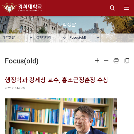
대학생활
대학생활
경희미디어
Focus(old)
Focus(old)
확대
축소
프린트
주소복사
행정학과 강제상 교수, 홍조근정훈장 수상
2021-07-14
교육