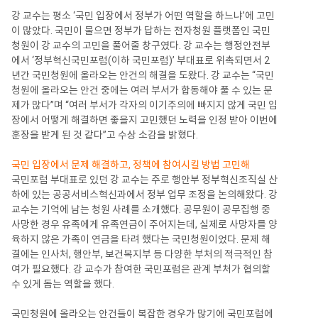
강 교수는 평소 ‘국민 입장에서 정부가 어떤 역할을 하느냐’에 고민
이 많았다. 국민이 물으면 정부가 답하는 전자청원 플랫폼인 국민
청원이 강 교수의 고민을 풀어줄 창구였다. 강 교수는 행정안전부
에서 ‘정부혁신국민포럼(이하 국민포럼)’ 부대표로 위촉되면서 2
년간 국민청원에 올라오는 안건의 해결을 도왔다. 강 교수는 “국민
청원에 올라오는 안건 중에는 여러 부서가 합동해야 풀 수 있는 문
제가 많다”며 “여러 부서가 각자의 이기주의에 빠지지 않게 국민 입
장에서 어떻게 해결하면 좋을지 고민했던 노력을 인정 받아 이번에
훈장을 받게 된 것 같다”고 수상 소감을 밝혔다.
국민 입장에서 문제 해결하고, 정책에 참여시킬 방법 고민해
국민포럼 부대표로 있던 강 교수는 주로 행안부 정부혁신조직실 산
하에 있는 공공서비스혁신과에서 정부 업무 조정을 논의해왔다. 강
교수는 기억에 남는 청원 사례를 소개했다. 공무원이 공무집행 중
사망한 경우 유족에게 유족연금이 주어지는데, 실제로 사망자를 양
육하지 않은 가족이 연금을 타려 했다는 국민청원이었다. 문제 해
결에는 인사처, 행안부, 보건복지부 등 다양한 부처의 적극적인 참
여가 필요했다. 강 교수가 참여한 국민포럼은 관계 부처가 협의할
수 있게 돕는 역할을 했다.
국민청원에 올라오는 안건들이 복잡한 경우가 많기에 국민포럼에