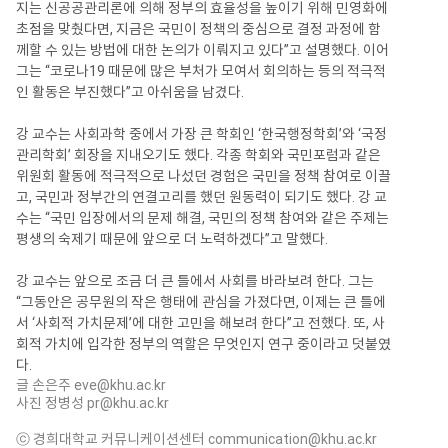
지는 신공공관리론에 의해 정부의 효율성을 높이기 위해 민영화에
초점을 맞췄다면, 지금은 국민이 정책의 중심으로 결정 과정에 함
께할 수 있는 방법에 대한 논의가 이뤄지고 있다”고 설명했다. 이어
그는 “코로나19 때문에 많은 부처가 모여서 회의하는 등의 적극적
인 활동은 부진했다”고 아쉬움을 남겼다.
강 교수는 사회과학 중에서 가장 큰 학회인 ‘한국행정학회’와 ‘국정
관리학회’ 회장을 지내오기도 했다. 각종 학회와 국민포럼과 같은
위원회 활동에 적극적으로 나섰던 경험은 국민을 정책 참여로 이끌
고, 국민과 정부간의 연결고리를 했던 원동력이 되기도 했다. 강 교
수는 “국민 입장에서의 문제 해결, 국민의 정책 참여와 같은 주제는
평생의 숙제기 때문에 앞으로 더 노력하겠다”고 말했다.
강 교수는 앞으로 조금 더 큰 틀에서 사회를 바라보려 한다. 그는
“그동안은 공무원의 작은 행태에 관심을 가졌다면, 이제는 큰 틀에
서 ‘사회적 가치문제’에 대한 고민을 해보려 한다”고 전했다. 또, 사
회적 가치에 입각한 정부의 역할은 무엇인지 연구 중이라고 덧붙였
다.
글 손은주
eve@khu.ac.kr
사진 정병성
pr@khu.ac.kr
ⓒ 경희대학교 커뮤니케이션센터
communication@khu.ac.kr