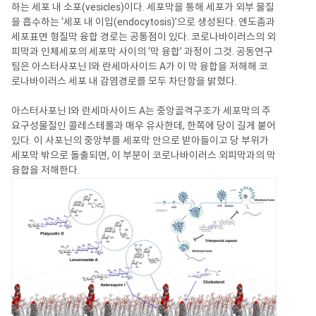
하는 세포 내 소포(vesicles)이다. 세포막을 통해 세포가 외부 물질
을 흡수하는 ‘세포 내 이입(endocytosis)’으로 생성된다. 엔도좀과
세포표면 형질막 융합 경로는 공통점이 있다. 코로나바이러스의 외
피막과 인체세포의 세포막 사이의 ‘막 융합’ 과정이 그것. 공동연구
팀은 아스터사포닌 I와 란세마사이드 A가 이 막 융합을 저해해 코
로나바이러스 세포 내 감염경로를 모두 차단함을 밝혔다.
아스터사포닌 I와 란세마사이드 A는 중앙골격구조가 세포막의 주
요구성물질인 콜레스테롤과 매우 유사한데, 한쪽에 당이 길게 붙어
있다. 이 사포닌의 중앙부를 세포막 안으로 받아들이고 당 부위가
세포막 밖으로 돌출되면, 이 부분이 코로나바이러스 외피막과의 막
융합을 저해한다.