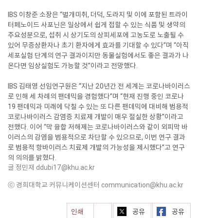
IBS 이창준 소장은 “벌개미취, 더덕, 도라지 및 이에 포함된 트라이
터페노이드 사포닌은 일상에서 쉽게 접할 수 있는 식품 및 생약의
주요성분으로, 섭취 시 상기도의 상피세포에 고농도로 노출될 수
있어 무증상환자나 초기 환자에게 효과를 기대할 수 있다”며 “아직
세포실험 단계의 연구 결과이지만 동물실험에서도 좋은 결과가 나
온다면 임상실험도 가능할 것”이라고 전망했다.
IBS 김태영 선임연구원은 “지난 20년간 전 세계는 코로나바이러스
로 인해 세 차례의 팬데믹을 경험했다”며 “현재 진행 중인 코로나
19 팬데믹과 미래에 닥칠 수 있는 또 다른 팬데믹에 대비해 범용적
코로나바이러스 감염증 치료제 개발이 매우 절실한 상황”이라고
전했다. 이어 “막 융합 저해제는 코로나바이러스와 같이 외피막 바
이러스의 감염을 범용적으로 차단할 수 있으므로, 이번 연구 결과
로 범용적 항바이러스 치료제 개발의 가능성을 제시했다”고 연구
의 의의를 밝혔다.
글 정민재
ddubi17@khu.ac.kr
ⓒ 경희대학교 커뮤니케이션센터
communication@khu.ac.kr
인쇄
공유
공유