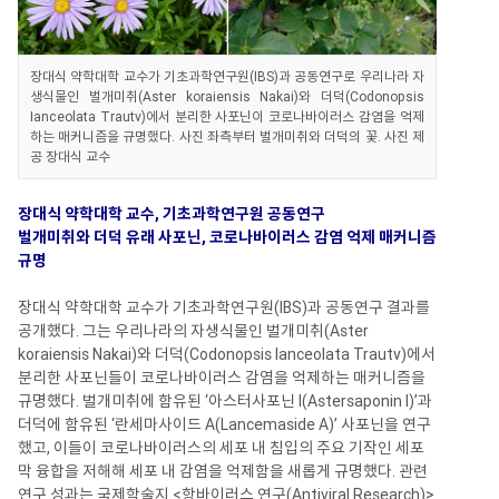
장대식 약학대학 교수가 기초과학연구원(IBS)과 공동연구로 우리나라 자
생식물인 벌개미취(Aster koraiensis Nakai)와 더덕(Codonopsis
Ianceolata Trautv)에서 분리한 사포닌이 코로나바이러스 감염을 억제
하는 매커니즘을 규명했다. 사진 좌측부터 벌개미취와 더덕의 꽃. 사진 제
공 장대식 교수
장대식 약학대학 교수, 기초과학연구원 공동연구
벌개미취와 더덕 유래 사포닌, 코로나바이러스 감염 억제 매커니즘
규명
장대식 약학대학 교수가 기초과학연구원(IBS)과 공동연구 결과를
공개했다. 그는 우리나라의 자생식물인 벌개미취(Aster
koraiensis Nakai)와 더덕(Codonopsis Ianceolata Trautv)에서
분리한 사포닌들이 코로나바이러스 감염을 억제하는 매커니즘을
규명했다. 벌개미취에 함유된 ‘아스터사포닌 I(Astersaponin I)’과
더덕에 함유된 ‘란세마사이드 A(Lancemaside A)’ 사포닌을 연구
했고, 이들이 코로나바이러스의 세포 내 침입의 주요 기작인 세포
막 융합을 저해해 세포 내 감염을 억제함을 새롭게 규명했다. 관련
연구 성과는 국제학술지 <항바이러스 연구(Antiviral Research)>