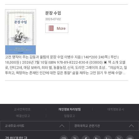
Palais: À la recherche d'une unité architecturale)》가 국내 최초로 완역 출간되
었다. 번역을 맡은 이관석 경희대학교 건축학과 교수는 저서 《르코르뷔지에 건축의 자연
광과 지속가능성》 등으로 대한민국학술원 우수학술도서에 세 차례 선정되는 등 다양한
문장 수업
저술 활동의 공로를 인정받아 대한건축학회 특별상을 수상한, 국내 르코르뷔지에 연구의
2026-07-02
대표적 학자다. 르코르뷔지에가 이 책을 쓴 배경에는 1927년 제네바 국제연맹 청사 국제
More
공모전이 있다. 건축 예술의 쇄신을 보여준 르코르뷔지에의 계획안은 377개 응모작 중 1
등으로 추천되지만, 그와 대립각을 세우고 있던 보수 아카데미의 조직적 음모에 밀려 공동
당선작으로 격하된다. 르코르뷔지에는 강연 형식을 빌린 이 책을 통해 국제적 논쟁이 된
야합의 경위를 낱낱이 밝히고, 자신의 작업에 담긴 건축적 의미와 가치를 당당히 증명한
다. 흑백 사진과 건축 도면, 스케치와 드로잉, 신문 기사와 청원서 등을 함께 수록한 이 책
은 르코르뷔지에의 건축적 사유와 실천이 담긴 중요한 자료집이기도 하다. ▣ 출판사 리
고전 명작이 주는 감동과 울림의 문장 수업 이병수 지음 | 140*200 240쪽 | 무선 |
뷰 근대건축을 선도한 르코르뷔지에의 감춰진 명저, 국내 최초 완역 보수 아카데미의 음모
18,000원 | 2026년 7월 10일 ISBN 978-89-8222-830-8 (03800) ▣ 책 소개 오셀
에 맞선 르코르뷔지에의 가장 뜨거운 변론 ◼ 건축 기득권의 허영을 깨부순 선언, “집은 궁
로, 안티고네, 마담 보바리, 죄와 벌, 동물농장, 신곡, 도리언 그레이의 초상… “의심하고, 질
전이고, 궁전은 집이다” 이 책의 제목 ‘집-궁전’을 처음 접하면 누구나 고개를 갸웃하게 된
투하고, 욕망하는 존재인 인간에 대한 깊은 통찰” 삶을 채우는 고전 읽기 두 번째 수업! 지
다. 평범한 개인이 몸을 누이는 소박한 공간과 절대 권력이 누리는 화려한 공간을 나란히
적이고 아름다운 문장으로 풀어가는 영미 유럽 명작 고전은 오래된 이야기가 아니라 오늘
연결한 저자의 의도가 쉽게 잡히지 않기 때문이다. 그러나 이 도발적인 제목이야말로 르코
의 우리를 비추는 거울이다. 『동사 수업』으로 독자들에게 고전 읽기의 즐거움을 전한
르뷔지에의 핵심 건축 철학을 압축하고 있다. 이 책의 원제 Une Maison-Un Palais를
이병수 교수가 이번에는 『문장 수업』으로 돌아왔다. 『문장 수업』은 셰익스피어의
직역하면 ‘한 채의 집-하나의 궁전’ 정도로 옮길 수 있다. 이를 더 자연스럽게 풀어 보면,
『오셀로』, 소포클레스의 『안티고네』, 플로베르의 『마담 보바리』, 도스토옙스키의
‘집이자 궁전’, ‘집 그러나 궁전 같은 곳’ 정도가 된다. 르코르뷔지에에게 집은 궁전과 다른
『죄와 벌』, 조지 오웰의 『동물농장』, 단테의 『신곡』, 오스카 와일드의 『도리언 그
게 아니었다. 집과 궁전 모두 정신과 마음이 빚어낸 하나의 종합적 산물이며, 역사를 흉내
레이의 초상』 등 인류의 지적 유산으로 남은 18편의 고전 명작을 통해 인간 존재의 가장
내거나 유행을 좇지 않고 직관과 이성이 함께 작동해 완성된다는 점에서 본질적으로 같다
교내전화번호
개인정보처리방침
대학정보공시
깊은 곳을 탐색하는 책이다. ‘선택하다’, ‘신뢰하다’ ‘고백하다’ ‘복수하다’ ‘질투하다’ ‘실성
고 본 것이다. 최대의 경제성과 최대의 강도를 추구한다는 점에서도 집은 곧 궁전이 될 수
하다’ ‘창조하다’와 같은 동사를 키워드로 삼아 고전 속 문장을 새롭게 읽어낸다. 전작
예결산공고
입찰공고
있었다. 르코르뷔지에가 말하는 ‘기념비성’ 역시 규모나 재료의 비용에서 나오는 것이 아
『동사 수업』이 인간의 밝고 긍정적인 면을 조명했다면, 『문장 수업』은 인간 내면의
니라, 순수한 형태들이 조화로운 법칙 속에 배열되는 데서 비롯된다. 그는 전통적·관습적
불안과 욕망, 질투와 후회, 죄의식과 구원 등 복잡하고 어두운 감정까지 들여다볼 수 있도
교내주요사이트
경희대학교 관련기관
건축만을 고수하는 보수 아카데미가 만들어낸 건축을 천박한 허영의 산물로 간주하며, 그
록 독자를 이끈다. 저자 이병수 교수는 경희대학교 후마니타스칼리지에서 문학 철학 언어
것은 기계 문명의 시대에 더 이상 설 자리가 없다고 일갈한다. 책의 부제 ‘건축의 통일성을
를 넘나드는 강의를 진행해 왔으며, 『카라마조프가의 형제들』 『신곡』 『잃어버린 시