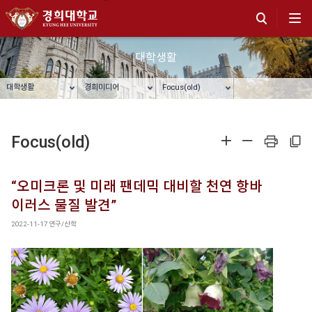
대학생활
대학생활
경희미디어
Focus(old)
Focus(old)
확대
축소
프린트
주소복사
“오미크론 및 미래 팬데믹 대비할 천연 항바
이러스 물질 발견”
2022-11-17
연구/산학