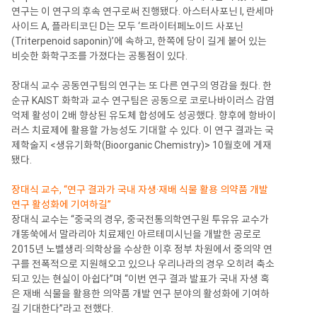
연구는 이 연구의 후속 연구로써 진행됐다. 아스터사포닌 I, 란세마
사이드 A, 플라티코딘 D는 모두 ‘트라이터페노이드 사포닌
(Triterpenoid saponin)’에 속하고, 한쪽에 당이 길게 붙어 있는
비슷한 화학구조를 가졌다는 공통점이 있다.
장대식 교수 공동연구팀의 연구는 또 다른 연구의 영감을 줬다. 한
순규 KAIST 화학과 교수 연구팀은 공동으로 코로나바이러스 감염
억제 활성이 2배 향상된 유도체 합성에도 성공했다. 향후에 항바이
러스 치료제에 활용할 가능성도 기대할 수 있다. 이 연구 결과는 국
제학술지 <생유기화학(Bioorganic Chemistry)> 10월호에 게재
됐다.
장대식 교수, “연구 결과가 국내 자생·재배 식물 활용 의약품 개발
연구 활성화에 기여하길”
장대식 교수는 “중국의 경우, 중국전통의학연구원 투유유 교수가
개똥쑥에서 말라리아 치료제인 아르테미시닌을 개발한 공로로
2015년 노벨생리·의학상을 수상한 이후 정부 차원에서 중의약 연
구를 전폭적으로 지원해오고 있으나 우리나라의 경우 오히려 축소
되고 있는 현실이 아쉽다”며 “이번 연구 결과 발표가 국내 자생 혹
은 재배 식물을 활용한 의약품 개발 연구 분야의 활성화에 기여하
길 기대한다”라고 전했다.