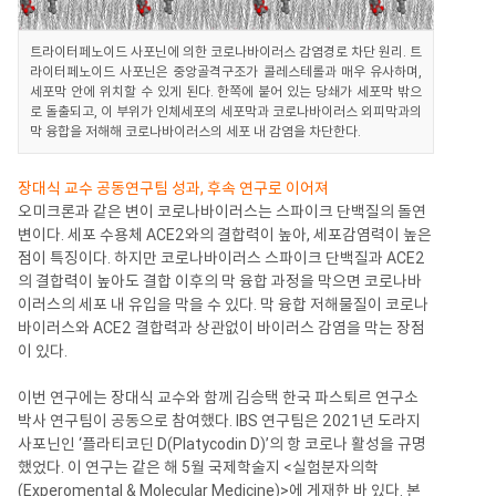
트라이터페노이드 사포닌에 의한 코로나바이러스 감염경로 차단 원리. 트
라이터페노이드 사포닌은 중앙골격구조가 콜레스테롤과 매우 유사하며,
세포막 안에 위치할 수 있게 된다. 한쪽에 붙어 있는 당쇄가 세포막 밖으
로 돌출되고, 이 부위가 인체세포의 세포막과 코로나바이러스 외피막과의
막 융합을 저해해 코로나바이러스의 세포 내 감염을 차단한다.
장대식 교수 공동연구팀 성과, 후속 연구로 이어져
오미크론과 같은 변이 코로나바이러스는 스파이크 단백질의 돌연
변이다. 세포 수용체 ACE2와의 결합력이 높아, 세포감염력이 높은
점이 특징이다. 하지만 코로나바이러스 스파이크 단백질과 ACE2
의 결합력이 높아도 결합 이후의 막 융합 과정을 막으면 코로나바
이러스의 세포 내 유입을 막을 수 있다. 막 융합 저해물질이 코로나
바이러스와 ACE2 결합력과 상관없이 바이러스 감염을 막는 장점
이 있다.
이번 연구에는 장대식 교수와 함께 김승택 한국 파스퇴르 연구소
박사 연구팀이 공동으로 참여했다. IBS 연구팀은 2021년 도라지
사포닌인 ‘플라티코딘 D(Platycodin D)’의 항 코로나 활성을 규명
했었다. 이 연구는 같은 해 5월 국제학술지 <실험분자의학
(Experomental & Molecular Medicine)>에 게재한 바 있다. 본