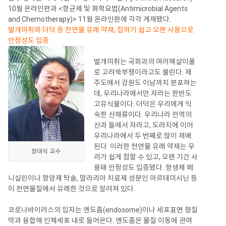
10월 온라인판과 <항균제 및 화학요법(Antimicrobial Agents
and Chemotherapy)> 11월 온라인판에 각각 게재됐다.
벌개미취와 더덕 등 천연물 유래 약재, 접하기 쉽고 오랜 사용으로
안정성도 입증
벌개미취는 국화과의 여러해살이풀
로 고려쑥부쟁이라고도 불린다. 제
주도에서 강원도 이남까지 분포하는
데, 우리나라에서만 자라는 한반도
고유식물이다. 더덕은 우리에게 익
숙한 산채류이다. 우리나라 전역의
산과 들에서 자라고, 도라지에 이어
우리나라에서 두 번째로 많이 재배
된다. 이러한 천연물 유래 약재는 우
장대식 교수
리가 쉽게 접할 수 있고, 오랜 기간 사
용돼 안정성도 입증됐다. 항생제 페
니실린이나 항암제 탁솔, 말라리아 치료제 성분인 아르테미시닌 등
이 천연물질에서 유래한 것으로 알려져 있다.
코로나바이러스의 입자는 엔도좀(endosome)이나 세포표면 형질
막과 융합해 인체세포 내로 들어온다. 엔도좀은 물질 이동에 관여