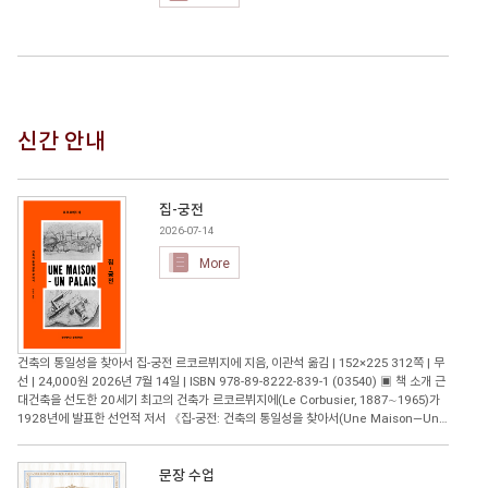
신간 안내
집-궁전
2026-07-14
More
건축의 통일성을 찾아서 집-궁전 르코르뷔지에 지음, 이관석 옮김 | 152×225 312쪽 | 무
선 | 24,000원 2026년 7월 14일 | ISBN 978-89-8222-839-1 (03540) ▣ 책 소개 근
대건축을 선도한 20세기 최고의 건축가 르코르뷔지에(Le Corbusier, 1887∼1965)가
1928년에 발표한 선언적 저서 《집-궁전: 건축의 통일성을 찾아서(Une Maison―Un
Palais: À la recherche d'une unité architecturale)》가 국내 최초로 완역 출간되
었다. 번역을 맡은 이관석 경희대학교 건축학과 교수는 저서 《르코르뷔지에 건축의 자연
광과 지속가능성》 등으로 대한민국학술원 우수학술도서에 세 차례 선정되는 등 다양한
문장 수업