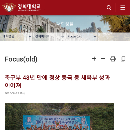
대학생활
대학생활
경희미디어
Focus(old)
Focus(old)
확대
축소
프린트
주소복사
축구부 48년 만에 정상 등극 등 체육부 성과
이어져
2025-08-13
교육