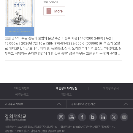
저술 활동의 공로를 인정받아 대한건축학회 특별상을 수상한, 국내 르코르뷔지에 연구의
2026-07-02
대표적 학자다. 르코르뷔지에가 이 책을 쓴 배경에는 1927년 제네바 국제연맹 청사 국제
More
공모전이 있다. 건축 예술의 쇄신을 보여준 르코르뷔지에의 계획안은 377개 응모작 중 1
등으로 추천되지만, 그와 대립각을 세우고 있던 보수 아카데미의 조직적 음모에 밀려 공동
당선작으로 격하된다. 르코르뷔지에는 강연 형식을 빌린 이 책을 통해 국제적 논쟁이 된
야합의 경위를 낱낱이 밝히고, 자신의 작업에 담긴 건축적 의미와 가치를 당당히 증명한
다. 흑백 사진과 건축 도면, 스케치와 드로잉, 신문 기사와 청원서 등을 함께 수록한 이 책
은 르코르뷔지에의 건축적 사유와 실천이 담긴 중요한 자료집이기도 하다. ▣ 출판사 리
고전 명작이 주는 감동과 울림의 문장 수업 이병수 지음 | 140*200 240쪽 | 무선 |
뷰 근대건축을 선도한 르코르뷔지에의 감춰진 명저, 국내 최초 완역 보수 아카데미의 음모
18,000원 | 2026년 7월 10일 ISBN 978-89-8222-830-8 (03800) ▣ 책 소개 오셀
에 맞선 르코르뷔지에의 가장 뜨거운 변론 ◼ 건축 기득권의 허영을 깨부순 선언, “집은 궁
로, 안티고네, 마담 보바리, 죄와 벌, 동물농장, 신곡, 도리언 그레이의 초상… “의심하고, 질
전이고, 궁전은 집이다” 이 책의 제목 ‘집-궁전’을 처음 접하면 누구나 고개를 갸웃하게 된
투하고, 욕망하는 존재인 인간에 대한 깊은 통찰” 삶을 채우는 고전 읽기 두 번째 수업! 지
다. 평범한 개인이 몸을 누이는 소박한 공간과 절대 권력이 누리는 화려한 공간을 나란히
적이고 아름다운 문장으로 풀어가는 영미 유럽 명작 고전은 오래된 이야기가 아니라 오늘
연결한 저자의 의도가 쉽게 잡히지 않기 때문이다. 그러나 이 도발적인 제목이야말로 르코
의 우리를 비추는 거울이다. 『동사 수업』으로 독자들에게 고전 읽기의 즐거움을 전한
르뷔지에의 핵심 건축 철학을 압축하고 있다. 이 책의 원제 Une Maison-Un Palais를
이병수 교수가 이번에는 『문장 수업』으로 돌아왔다. 『문장 수업』은 셰익스피어의
직역하면 ‘한 채의 집-하나의 궁전’ 정도로 옮길 수 있다. 이를 더 자연스럽게 풀어 보면,
『오셀로』, 소포클레스의 『안티고네』, 플로베르의 『마담 보바리』, 도스토옙스키의
‘집이자 궁전’, ‘집 그러나 궁전 같은 곳’ 정도가 된다. 르코르뷔지에에게 집은 궁전과 다른
『죄와 벌』, 조지 오웰의 『동물농장』, 단테의 『신곡』, 오스카 와일드의 『도리언 그
게 아니었다. 집과 궁전 모두 정신과 마음이 빚어낸 하나의 종합적 산물이며, 역사를 흉내
레이의 초상』 등 인류의 지적 유산으로 남은 18편의 고전 명작을 통해 인간 존재의 가장
내거나 유행을 좇지 않고 직관과 이성이 함께 작동해 완성된다는 점에서 본질적으로 같다
교내전화번호
개인정보처리방침
대학정보공시
깊은 곳을 탐색하는 책이다. ‘선택하다’, ‘신뢰하다’ ‘고백하다’ ‘복수하다’ ‘질투하다’ ‘실성
고 본 것이다. 최대의 경제성과 최대의 강도를 추구한다는 점에서도 집은 곧 궁전이 될 수
하다’ ‘창조하다’와 같은 동사를 키워드로 삼아 고전 속 문장을 새롭게 읽어낸다. 전작
예결산공고
입찰공고
있었다. 르코르뷔지에가 말하는 ‘기념비성’ 역시 규모나 재료의 비용에서 나오는 것이 아
『동사 수업』이 인간의 밝고 긍정적인 면을 조명했다면, 『문장 수업』은 인간 내면의
니라, 순수한 형태들이 조화로운 법칙 속에 배열되는 데서 비롯된다. 그는 전통적·관습적
불안과 욕망, 질투와 후회, 죄의식과 구원 등 복잡하고 어두운 감정까지 들여다볼 수 있도
교내주요사이트
경희대학교 관련기관
건축만을 고수하는 보수 아카데미가 만들어낸 건축을 천박한 허영의 산물로 간주하며, 그
록 독자를 이끈다. 저자 이병수 교수는 경희대학교 후마니타스칼리지에서 문학 철학 언어
것은 기계 문명의 시대에 더 이상 설 자리가 없다고 일갈한다. 책의 부제 ‘건축의 통일성을
를 넘나드는 강의를 진행해 왔으며, 『카라마조프가의 형제들』 『신곡』 『잃어버린 시
찾아서’도 이와 같은 맥락으로 이해할 수 있다. 프랑스어 ‘palais’는 궁전뿐 아니라 국가기
간을 찾아서』 『장미의 이름』 등 50여 편의 고전 명작을 해설한 강의로 수년간 독자와
관의 청사를 뜻하기도 한다. 르코르뷔지에는 국제연맹 청사를 소수 권력자를 위한 권위의
수강생들의 뜨거운 호응을 얻어 왔다. 이 책을 쓴 주된 이유도 수업을 듣고 그 감동을 책으
서울캠퍼스 02447 서울특별시 동대문구 경희대로 26
국제캠퍼스 17104 경기도 용인시 기흥구 덕영대로 1732
공간이 아니라 누구에게나 열린 ‘집’으로 새롭게 제안했다. 진정한 고귀함을 상징하는 궁
로 읽고자 하는 여러 수강생의 요청이 있었기 때문이다. “읽는다는 것은 우주를 해석하는
광릉캠퍼스 12001 경기도 남양주시 진접읍 광릉수목원로 195
전의 정신을 세계인을 위한 집에 담아내겠다는 르코르뷔지에의 의도가 집과 궁전이란 두