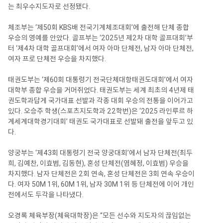
는 최우수지도자로 선정됐다.
체조부는 ‘제50회 KBS배 전국기계체조대회’에 출전해 단체 종합
우승의 영예를 안았다. 골프부는 ‘2025년 제2차 대학 골프대회’부
터 ‘제4차 대학 골프대회’에서 여자 아마 단체전, 남자 아마 단체전,
여자 프로 단체전 우승을 차지했다.
태권도부는 ‘제60회 대통령기 전국단체대항태권도대회’에서 여자
대학부 종합 우승을 거머쥐었다. 태권도부는 세계 최초의 4년제 태
권도학과답게 국가대표 선발과 각종 대회 우승의 전통을 이어가고
있다. 오승주 학생(스포츠지도학과 22학번)은 ‘2025 라인루르 하
계세계대학경기대회’ 태권도 국가대표로 선발돼 출전을 앞두고 있
다.
양궁부는 ‘제43회 대통령기 전국 양궁대회’에서 남자 단체전(최두
희, 김예찬, 이효범, 김동현), 혼성 단체전(염혜정, 이효범) 우승을
차지했다. 남자 단체전은 2회 연속, 혼성 단체전은 3회 연속 우승이
다. 여자 50M 1위, 60M 1위, 남자 30M 1위 등 단체전에 이어 개인
전에서도 두각을 나타냈다.
오경록 체육부장(체육대학장)은 “모든 선수와 지도자의 끊임없는