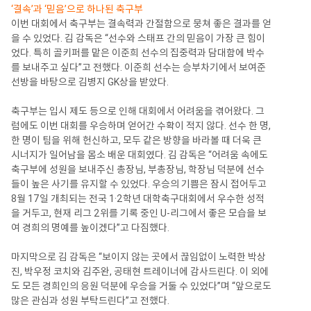
‘결속’과 ‘믿음’으로 하나된 축구부
이번 대회에서 축구부는 결속력과 간절함으로 뭉쳐 좋은 결과를 얻
을 수 있었다. 김 감독은 “선수와 스태프 간의 믿음이 가장 큰 힘이
었다. 특히 골키퍼를 맡은 이준희 선수의 집중력과 담대함에 박수
를 보내주고 싶다”고 전했다. 이준희 선수는 승부차기에서 보여준
선방을 바탕으로 김병지 GK상을 받았다.
축구부는 입시 제도 등으로 인해 대회에서 어려움을 겪어왔다. 그
럼에도 이번 대회를 우승하며 얻어간 수확이 적지 않다. 선수 한 명,
한 명이 팀을 위해 헌신하고, 모두 같은 방향을 바라볼 때 더욱 큰
시너지가 일어남을 몸소 배운 대회였다. 김 감독은 “어려움 속에도
축구부에 성원을 보내주신 총장님, 부총장님, 학장님 덕분에 선수
들이 높은 사기를 유지할 수 있었다. 우승의 기쁨은 잠시 접어두고
8월 17일 개최되는 전국 1·2학년 대학축구대회에서 우수한 성적
을 거두고, 현재 리그 2위를 기록 중인 U-리그에서 좋은 모습을 보
여 경희의 명예를 높이겠다”고 다짐했다.
마지막으로 김 감독은 “보이지 않는 곳에서 끊임없이 노력한 박상
진, 박우정 코치와 김주완, 공태현 트레이너에 감사드린다. 이 외에
도 모든 경희인의 응원 덕분에 우승을 거둘 수 있었다”며 “앞으로도
많은 관심과 성원 부탁드린다”고 전했다.