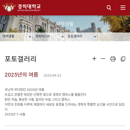
대학생활
대학생활
경희미디어
포토갤러리
포토갤러리
확대
축소
프린트
주소복사
2025년의 여름
2025-08-22
유난히 무더웠던 2025년 여름.
뜨겁고 강렬한 태양은 선명한 빛으로 경희의 캠퍼스를 물들인다.
맑은 하늘, 풍성한 구름, 짙어진 녹음 그리고 캠퍼스.
자연과 조화를 이루며 계절마다 새로운 표정을 드러내는 경희의 특별한 순간을 사진으로 담았
다.
2025년 7~8월