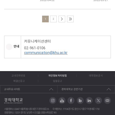
2022-04-22
2022-03-21
1
2
커뮤니케이션센터
안내
02-961-0106
communication@khu.ac.kr
교내전화번호
개인정보처리방침
대학정보공시
예결산공고
입찰공고
교내주요사이트
경희대학교 관련기관
서울캠퍼스 02447 서울특별시 동대문구 경희대로 26
국제캠퍼스 17104 경기도 용인시 기흥구 덕영대로 1732
광릉캠퍼스 12001 경기도 남양주시 진접읍 광릉수목원로 195