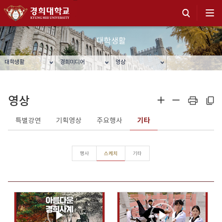
대학생활
대학생활
경희미디어
영상
영상
확대
축소
프린트
주소복사
특별강연
기획영상
주요행사
기타
행사
스케치
기타