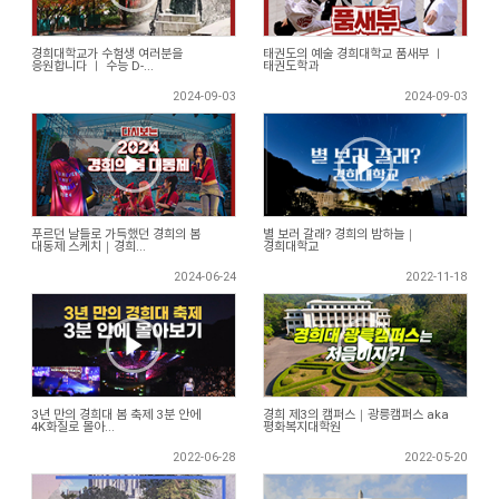
경희대학교가 수험생 여러분을
태권도의 예술 경희대학교 품새부 ㅣ
응원합니다 ㅣ 수능 D-...
태권도학과
2024-09-03
2024-09-03
푸르던 날들로 가득했던 경희의 봄
별 보러 갈래? 경희의 밤하늘｜
대동제 스케치｜경희...
경희대학교
2024-06-24
2022-11-18
3년 만의 경희대 봄 축제 3분 안에
경희 제3의 캠퍼스｜광릉캠퍼스 aka
4K화질로 몰아...
평화복지대학원
2022-06-28
2022-05-20