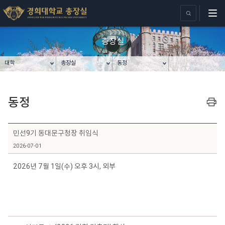
총장실
대학
총장실
동정
동정
프린트
민선9기 동대문구청장 취임식
2026-07-01
2026년 7월 1일(수) 오후 3시, 외부