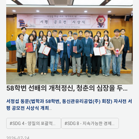
58학번 선배의 개척정신, 청춘의 심장을 두드
리다
서정섭 동문(법학과 58학번, 동신관유리공업(주) 회장) 자사전 서
평 공모전 시상식 개최
90세 맞이한 서 동문의 자서전, 청년들의 ‘터닝 포인트’로, “불안을
딛고 나아갈 용기 얻었다”
SDG 4 - 양질의 포괄적인 교육제공과 평생학습기회 제공
SDG 8 - 지속가능한 경제성장 및 양질의 일자리와 고용보장
2026-07-24