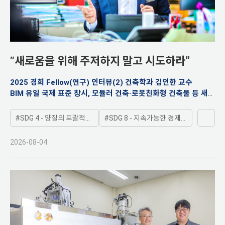
“새로움을 위해 주저하지 말고 시도하라”
2025 경희 Fellow(연구) 인터뷰(2) 건축학과 김인한 교수
BIM 유일 국제 표준 창시, 모듈러 건축·로봇친화형 건축물 등 새로
운 연구 분야 개척
SDG 4 - 양질의 포괄적인 교육제공과 평생학습기회 제공
SDG 8 - 지속가능한 경제성장 및 양질의 일자리와 고용보장
경희는 매년 교육과 연구 분야에서 탁월한 성과를
2026-08-04
보여준 교수들을 '경희Fellow(연구·교육)'로 선정한
다. 건축학과 김인한 교수는 국내 건축정보기술 분
야를 개척해 온 선구자로서의 공로를 인정받아 경희
Fellow(연구)로 선정됐다. 김인한 교수를 만나 그
간의 연구 성과와 향후 계획을 들었다.<편집자 주>