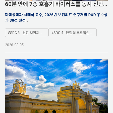
60분 안에 7종 호흡기 바이러스를 동시 진단
하다
화학공학과 서태석 교수, 2026년 보건의료 연구개발 R&D 우수성
과 30선 선정
최대 15개 검체의 전처리부터 유전자 증폭·검출까지 자동화한 현
장분자진단 기술 개발
SDG 3 - 건강 보장과 모든 연령대 인구의 복지증진
SDG 4 - 양질의 포괄적인 교육제공과 평생학습기회 제공
대학·기업·병원 간 융합연구로 기술이전·상용화로 이어져
2026-08-05