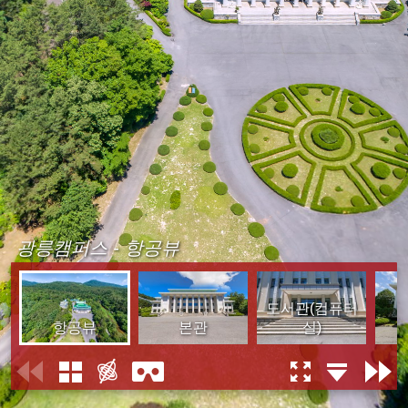
광릉캠퍼스 - 항공뷰
도서관(컴퓨터
항공뷰
본관
실)