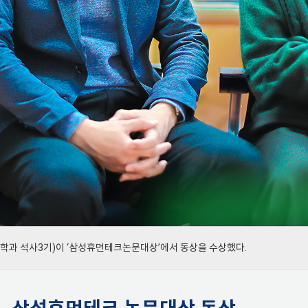
학과 석사3기)이 ‘삼성휴먼테크논문대상’에서 동상을 수상했다.