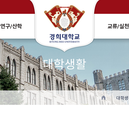
Search Site and People
연구/산학
교류/실
대학생활
대학생
확대
축소
프린트
주소복사