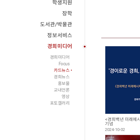
학생지원
장학
도서관/박물관
정보서비스
경희미디어
경희미디어
Focus
카드뉴스
경희뉴스
홍보물
교내언론
영상
포토갤러리
<경희백년 미래메시
기념
2024-10-02