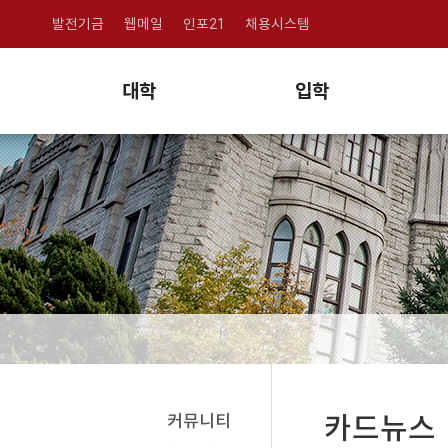
발전기금
웹메일
인포21
채용시스템
대학
입학
커뮤니티
카드뉴스