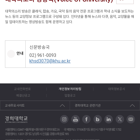
대학의소리 방송은 클래식, 팝송, 가요, 국악 등의 음악 전문 프로그램과 학내 소식을 보도하는
뉴스 등의 교양정보 프로그램으로 구성돼 있다. 인터넷을 통해 뉴스와 다큐, 음악, 교양물을 매
일 업데이트하는 영상방송도 함께 운영하고 있다.
신문방송국
안내
02) 961-0093
khsd3070@khu.ac.kr
교내전화번호
개인정보처리방침
대학정보공시
예결산공고
입찰공고
교내주요사이트
경희대학교 관련기관
서울캠퍼스 02447 서울특별시 동대문구 경희대로 26
국제캠퍼스 17104 경기도 용인시 기흥구 덕영대로 1732
광릉캠퍼스 12001 경기도 남양주시 진접읍 광릉수목원로 195