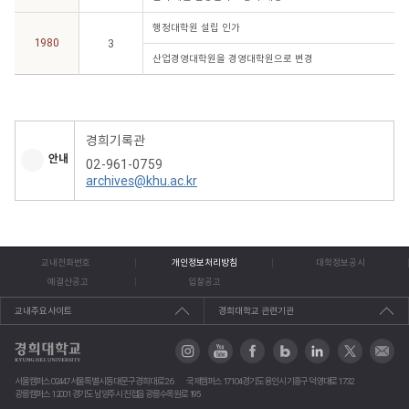
행정대학원 설립 인가
1980
3
산업경영대학원을 경영대학원으로 변경
경희기록관
안내
02-961-0759
archives@khu.ac.kr
교내전화번호
개인정보처리방침
대학정보공시
예결산공고
입찰공고
교내주요사이트
경희대학교 관련기관
서울캠퍼스 02447 서울특별시 동대문구 경희대로 26
국제캠퍼스 17104 경기도 용인시 기흥구 덕영대로 1732
광릉캠퍼스 12001 경기도 남양주시 진접읍 광릉수목원로 195