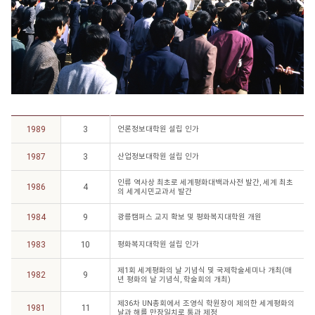
1989
3
언론정보대학원 설립 인가
1987
3
산업정보대학원 설립 인가
인류 역사상 최초로 세계평화대백과사전 발간, 세계 최초
1986
4
의 세계시민교과서 발간
1984
9
광릉캠퍼스 교지 확보 및 평화복지대학원 개원
1983
10
평화복지대학원 설립 인가
제1회 세계평화의 날 기념식 및 국제학술세미나 개최(매
1982
9
년 평화의 날 기념식, 학술회의 개최)
제36차 UN총회에서 조영식 학원장이 제의한 세계평화의
1981
11
날과 해를 만장일치로 통과 제정