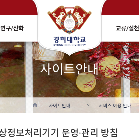
Search Site and People
연구/산학
교류/실
사이트안내
사이트안내
서비스 이용 안내
상정보처리기기 운영·관리 방침
확대
축소
프린트
주소복사