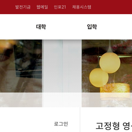
발전기금
웹메일
인포21
채용시스템
대학
입학
로그인
고정형 영